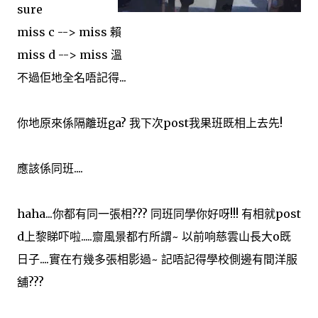
sure
miss c --> miss 賴
miss d --> miss 溫
不過佢地全名唔記得...
你地原來係隔離班ga? 我下次post我果班既相上去先!
應該係同班....
haha...你都有同一張相??? 同班同學你好呀!!! 有相就post
d上黎睇吓啦.....齋風景都冇所謂~ 以前响慈雲山長大o既
日子....實在冇幾多張相影過~ 記唔記得學校側邊有間洋服
舖???