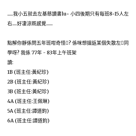
......我小五就去左基慈讀書lu~ 小四後期只有每班8~15人左
右.....好凄涼既感覺.......
點解你靜係問五年班咁奇怪? 係咪想搵返某個失散左同
學呀? 我係 77年 - 83年上午班架
讀:
1B (班主任:黃紀珍)
2B (班主任:黃紀珍)
3B (班主任:黃紀珍)
4A (班主任:王佩琳)
5A (班主任:譚道鈞)
6A (班主任:譚道鈞)