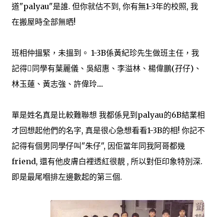
道"palyau"是誰. 但你就估不到, 你有無1-3年的校照, 我
在搬屋時全部無晒!
班相仲搵緊，未搵到。 1-3B係黃紀珍先生做班主任，我
記得同學有葉麗儀、吳紹惠、李溢林、楊偉鵬(孖仔)、
林玉蓮、黃志強、許偉玲....
單是姓名真是比較難聯想 我都係見到palyau的6B結業相
才回想起他們的名字, 真是很心急想看看1-3B的相! 你記不
記得有個男同學仔叫"朱仔", 因佢當年同我阿哥都幾
friend, 還有他皮膚白裡透紅很靚 , 所以對佢印象特別深.
即是最尾嗰排左邊數起的第三個.