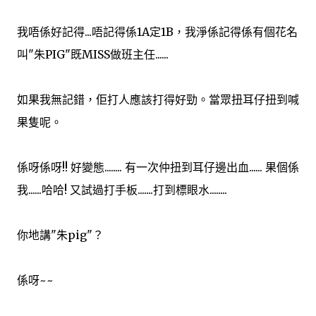
我唔係好記得...唔記得係1A定1B，我淨係記得係有個花名
叫"朱PIG"既MISS做班主任......
如果我無記錯，佢打人應該打得好勁。當眾扭耳仔扭到喊
果隻呢。
係呀係呀!! 好變態........ 有一次仲扭到耳仔邊出血...... 果個係
我......哈哈! 又試過打手板.......打到標眼水........
你地講"朱pig"？
係呀~~