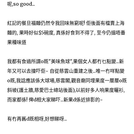
呢,so good...
紅記的餐旦福麵仍然令我回味無窮呢! 佢後面有檔賣上海
麵的, 果時好似$5碗度, 真係好食到不得了, 至今仍搵唔番
果種味道
我都有食過所謂o既"美味魚球",果個女人都冇乜點變...新
年又可以去撞吓佢~ 自從慈雲山重建之後...唯一冇咩點變
o既,我諗應該係大球場,慈雲閣,觀音廟同埋果度一層層o既
斜坡(護土牆,慈愛巴士總站後面),以前好多人响果度曬衫,
而家都係! 俾d相大家睇吓...新果d係近排影的~
有冇再舊d既相呀,好想睇呀...