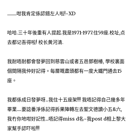
..........咁我肯定係認錯左人啦!~XD
哈哈.三十年後重有人提起.我是1971-1977.住59座.校址,点
去都记吾得啦! 校长黄河清.
我耐唔耐都會發夢回到慈雲山或者五邑鄧樹椿, 學校裏面
個間隔我仲好記得。每層嘅盡頭都有一度大鐵門通去15
座。
我都係成日發夢呀...我住十五座架!!! 我唔記得自己幾多年
畢業.....要諗番淨係記得拆果陣轉左去聖文德讀小五&六,
我冇你地咁好記性...唔記得miss d名~我post d相上黎大
家幫手認吓啦!!!