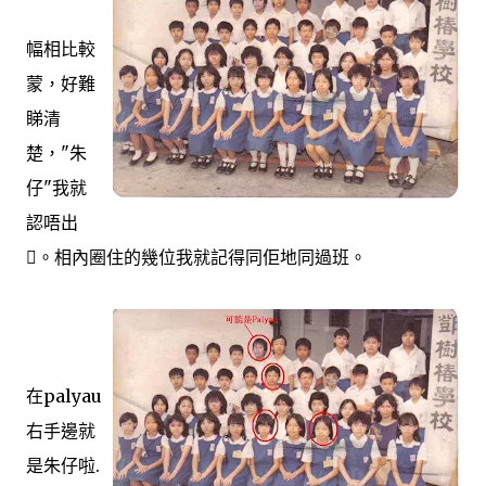
幅相比較
蒙，好難
睇清
楚，"朱
仔"我就
認唔出
。相內圈住的幾位我就記得同佢地同過班。
在palyau
右手邊就
是朱仔啦.