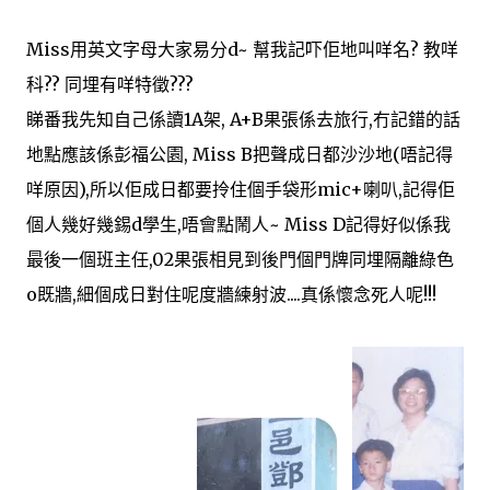
Miss用英文字母大家易分d~ 幫我記吓佢地叫咩名? 教咩
科?? 同埋有咩特徵???
睇番我先知自己係讀1A架, A+B果張係去旅行,冇記錯的話
地點應該係彭福公園, Miss B把聲成日都沙沙地(唔記得
咩原因),所以佢成日都要拎住個手袋形mic+喇叭,記得佢
個人幾好幾錫d學生,唔會點鬧人~ Miss D記得好似係我
最後一個班主任,02果張相見到後門個門牌同埋隔離綠色
o既牆,細個成日對住呢度牆練射波....真係懷念死人呢!!!