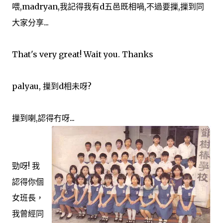
喂,madryan,我記得我有d五邑既相喎,不過要摷,摷到同
大家分享...
That's very great! Wait you. Thanks
palyau, 摷到d相未呀?
摷到喇,認得冇呀...
勁呀! 我
認得你個
女班長，
我曾經同