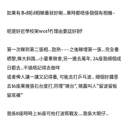
如果有多d呢d相睇番就好喇....果時都唔係個個有相機~
呢道好近學校架wor!冇理由要諗好耐!
第一次睇到第二張相....勁熟~~~之後睇埋第一張....完全番
晒黎,條大斜路....小童羣揪會,另一邊去萬年, 24座我細個成
日都去...不過唔記得去做咩
或者俾人講一講又記得番, 可能去打乒乓波... 細個好鍾意
去16座果幾張石台度打,同埋"猜台", 猜贏叫人"留波留板
留底褲"
我係8座時時上16座可枱打波既戰友.....我係大眼仔...