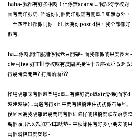
haha~我都有好多相呀！但係無scan到... 我記得學校對
面有間洋服舖...唔通你同個間洋服舖有關既？如無意外，
一至四年班都係同你一班..因為你post d相，我全部都好
似有...
ha.....係呀,間洋服舖係我老豆開架~ 而我都係响果度長大~
d屋村feel好正!!! 學校咪有度閘連接住十五座o既? 記唔記
得幾時會開架? 打風落雨???
操場隔離咪有個遊樂場o既....有條好高o既sir滑梯(而家d
越建越矮)....兩邊有得sir,中間有條橋連住初初係石屎地,
後尾因為我隔離過幾間鋪有個細路仔响條橋度跌左落黎整
親個頭, 所以先加左d車呔墊~ 中秋節仲有好多小朋友响果
兩個滑梯口度煲蠟~