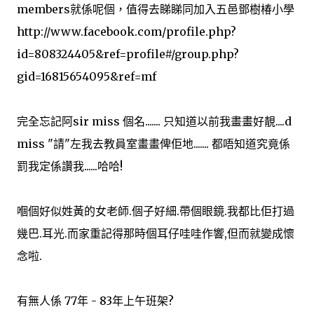
members就係呢個，值得去睇睇同加入五邑鄧樹椿小學
http://www.facebook.com/profile.php?
id=808324405&ref=profile#/group.php?
gid=16815654095&ref=mf
完全忘記阿sir miss 個名....... 只知道以前我畫畫好靚....d
miss "請"左我去教員室畫畫俾佢地....... 都唔知道究竟係
罰我定係讚我......哈哈!
嗰個好似姓黃的女老師.個子好細.帶個眼鏡.我都比佢打過
幾巴.耳光.而家重記得那時個耳仔哇哇作響,但而就變成懷
念啦.
有無人係 77年 - 83年上午班架?