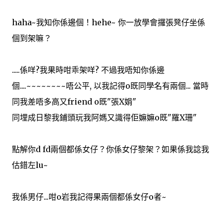
haha~我知你係邊個！hehe~ 你一放學會攞張凳仔坐係
個到架嘛？
.....係咩?我果時咁乖架咩? 不過我唔知你係邊
個....~~~~~~~~唔公平, 以我記得o既同學名有兩個... 當時
同我差唔多高又friend o既"張X娟"
同埋成日黎我鋪頭玩我阿媽又識得佢嫲嫲o既"羅X珊"
點解你d fd兩個都係女仔？你係女仔黎架？如果係我諗我
估錯左lu~
我係男仔...咁o岩我記得果兩個都係女仔o者~