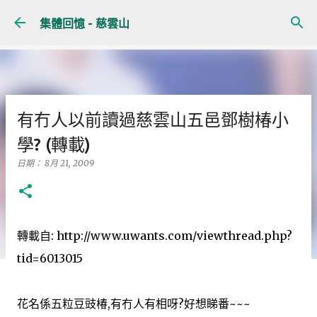
跳至主要內容
集體回憶 - 慈雲山
有冇人以前讀過慈雲山五邑鄧樹椿小
學? (轉載)
日期：
8月 21, 2009
轉載自: http://www.uwants.com/viewthread.php?
tid=6013015
花名係五粒豆豉椿,有冇人有相呀?好想睇番~~~