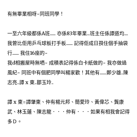
有無畢業相呀~同班同學！
一至六年級都係A班...... 亦係83年畢業...班主任係譚道均....
我曾比佢用乒乓球板打手板....... 記得佢成日孭住個手抽袋
行....... 我住16座的~
我d相搬屋時無哂~ 成積表記得係白卡紙做的~ 我亦做過
風紀~ 同班中有個肥同學叫楊家歡！其他有.......鄭少雄..陳
志亮..譚 x 東..鄒玉玲..
譚 x 東=譚肇東、仲有楊元邦、簡愛玲、黃偉芯、龔康
武、林玉蓮、陳志龍．．．仲有．．．如果有相我會記得
多Ｄ。