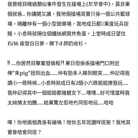
我曾經目睹過類似事件發生在操場上(於早會中)，莫非果
個就係... 你講開又講，我地個操場其實只係一個公共籃球
場，隔離仲有一個小型遊樂場，我地成日都果度玩兵捉
賊。小息時就隔住個鐵絲網買炸魚蛋。上堂時成日望住
15/16 座發白日夢，睇下d 師奶收衫。
!! .....你居然目擊案發過程?! 果日但係係操場門口附近
俾"朱pig"扭到出血........仲有勁多人睇到眼突........仲記得我
讀小一既時候....小息時就成日有2個小六既姐姐撩我玩......
我仲記得其中一個姐姐都幾靚女下.....嘿嘿....好可惜當時我
太純情太怕醜.......結果驚左佢地冇同佢地玩......哈哈
嘩！你地兩個真係有緣喎！咁你五年班讀咩班架？我地其
實會唔會同班？