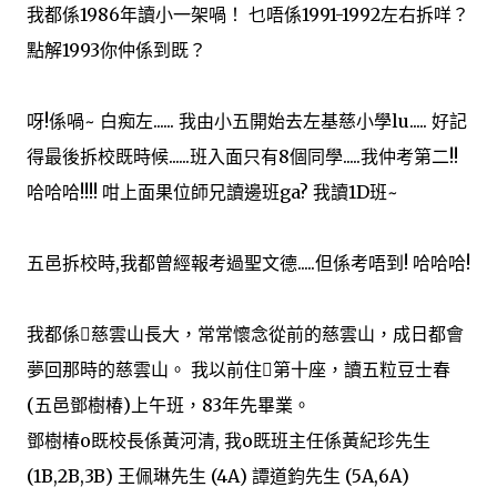
我都係1986年讀小一架喎！ 乜唔係1991-1992左右拆咩？
點解1993你仲係到既？
呀!係喎~ 白痴左...... 我由小五開始去左基慈小學lu..... 好記
得最後拆校既時候......班入面只有8個同學.....我仲考第二!!
哈哈哈!!!! 咁上面果位師兄讀邊班ga? 我讀1D班~
五邑拆校時,我都曾經報考過聖文德.....但係考唔到! 哈哈哈!
我都係慈雲山長大，常常懷念從前的慈雲山，成日都會
夢回那時的慈雲山。 我以前住第十座，讀五粒豆士春
(五邑鄧樹椿)上午班，83年先畢業。
鄧樹椿o既校長係黃河清, 我o既班主任係黃紀珍先生
(1B,2B,3B) 王佩琳先生 (4A) 譚道鈞先生 (5A,6A)