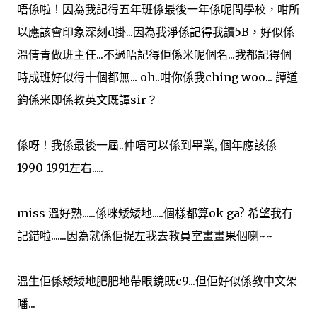
唔係啦！因為我記得五年班係最後一年係呢間學校，咁所
以應該會印象深刻d掛...因為我淨係記得我讀5B，好似係
溫倩青做班主任...不過唔記得佢係米呢個名...我都記得個
時成班好似得十個都無... oh..咁你係我ching woo... 譚道
鈞係米即係教英文既譚sir？
係呀！我係最後一屆..仲唔可以係到畢業, 個年應該係
1990-1991左右.....
miss 溫好熟......係咪矮矮地.....個樣都算ok ga? 希望我冇
記錯啦.......因為就係佢捉左我去教員室畫畫果個喇~~
溫生佢係矮矮地肥肥地帶眼鏡既c9...但佢好似係教中文架
噃...