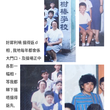
好犀利喎 搵得返ｄ
相 , 我地每年都會係
大門口、及操場正中
各影一
幅相，
等我都
睇下搵
唔搵得
返先,