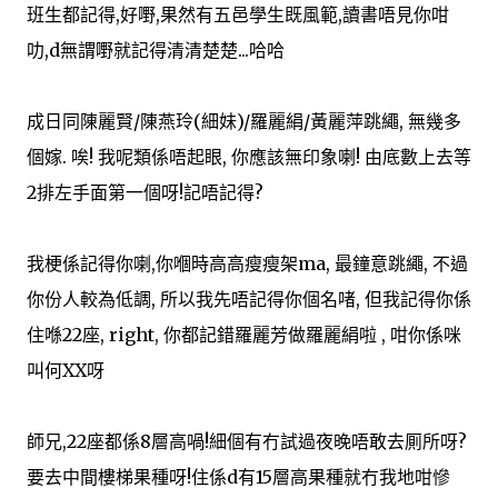
班生都記得,好嘢,果然有五邑學生既風範,讀書唔見你咁
叻,d無謂嘢就記得清清楚楚...哈哈
成日同陳麗賢/陳燕玲(細妹)/羅麗絹/黃麗萍跳繩, 無幾多
個嫁. 唉! 我呢類係唔起眼, 你應該無印象喇! 由底數上去等
2排左手面第一個呀!記唔記得?
我梗係記得你喇,你嗰時高高瘦瘦架ma, 最鐘意跳繩, 不過
你份人較為低調, 所以我先唔記得你個名啫, 但我記得你係
住喺22座, right, 你都記錯羅麗芳做羅麗絹啦 , 咁你係咪
叫何XX呀
師兄,22座都係8層高喎!細個有冇試過夜晚唔敢去厠所呀?
要去中間樓梯果種呀!住係d有15層高果種就冇我地咁慘