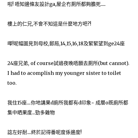
啦! 唔知邊條友設計ga,屋企冇厠所都夠膽死.....
樓上的仁兄,不會不知這是什麼地方吧?!
嘩!呢幅圖見到母校,郵局,14,15,16,18及緊緊望到ge24座
24座兄弟, of course試過夜晚唔願去厠所(but cannot).
I had to acomplish my younger sister to toilet
too.
我住15座....你地講果d廁所我都有d印象~ 成層o既廁所都
集中晒果度...勁多雜物
諗左好耐....終於記得番呢度係邊度!