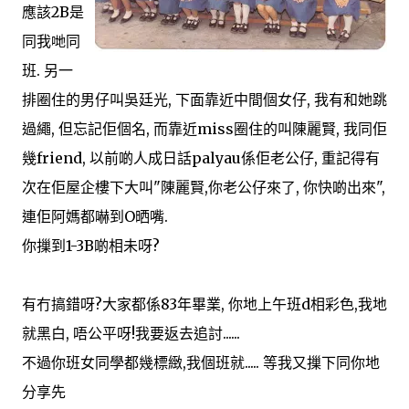
應該2B是
同我哋同
班. 另一
排圈住的男仔叫吳廷光, 下面靠近中間個女仔, 我有和她跳
過繩, 但忘記佢個名, 而靠近miss圈住的叫陳麗賢, 我同佢
幾friend, 以前啲人成日話palyau係佢老公仔, 重記得有
次在佢屋企樓下大叫"陳麗賢,你老公仔來了, 你快啲出來",
連佢阿媽都嚇到O晒嘴.
你摷到1-3B啲相未呀?
有冇搞錯呀?大家都係83年畢業, 你地上午班d相彩色,我地
就黑白, 唔公平呀!我要返去追討......
不過你班女同學都幾標緻,我個班就..... 等我又摷下同你地
分享先