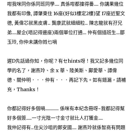
咁我咪同你係同班同學..... 真係咁都撞得番..... 你講果幾位
我都有印像, 譚肇東住 16座(好似1樓定2樓)望 17座近聖文
德, 黃偉芯就黑皮膚... 龔康武就細細粒... 陳志龍就有孖兄
弟.....屋企(唔記得邊座)兩個單位打通.... 仲有個插班生....鄒
玉玲, 你仲未講你姓乜喎
遲D先話過你知，你呢？有セhints呀！我又記多幾位同
學的名了，謝燕玲、余 x 華、陸美斯、鄺愛華、譚偉
德、關仲明．．．仲有．．．再記下先。如有錯漏，請補
充，Thanks！
你都記得好多個喎............... 係咪有本紀念冊呀~我都記得幫
好多個簽......一寸光陰一寸金寸就比人打獲金.....
我仲記得有...住尖沙咀的鄭安國..... 謝燕玲就係智商有問題