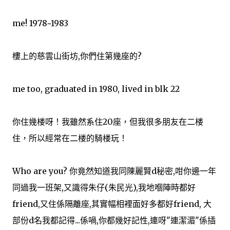
me! 1978~1983
樓上的慈雲山街坊,你們住第幾座的?
me too, graduated in 1980, lived in blk 22
你住幾楼呀！我雖然系住20座，但我很多朋友在二楼
住，所以經常在二楼的騎楼玩！
Who are you? 你竟然知道我同陳麗賢d秘密,咁你邊一年
同過我一班架,又識得朱仔(朱民光),我地嗰陣時都好
friend,又住係隔離座,其實幅相裡面好多都好friend, 大
部份d名我都記得...係喎,你都幾好記性,連呀"連潔湄"係插