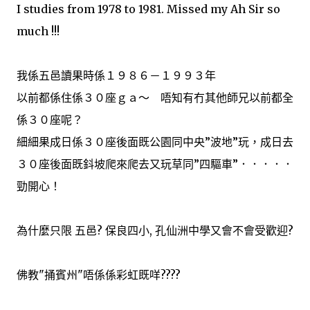
I studies from 1978 to 1981. Missed my Ah Sir so
much !!!
我係五邑讀果時係１９８６－１９９３年
以前都係住係３０座ｇａ～ 唔知有冇其他師兄以前都全
係３０座呢？
細細果成日係３０座後面既公園同中央”波地”玩，成日去
３０座後面既鈄坡爬來爬去又玩草同”四驅車”．．．．．
勁開心！
為什麼只限 五邑? 保良四小, 孔仙洲中學又會不會受歡迎?
佛教"捅賓州"唔係係彩虹既咩????