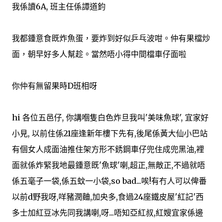
我係讀6A, 班主任係譚道鈞
我都鍾意食既炸魚蛋，要炸到好似乒乓波咁。仲有果檔炒
面，朝早好多人幫趁。當然唔小得中間檔車仔面啦
你仲有無留果時D班相呀
hi 各位五邑仔, 你講嗰隻白色炸旦我叫'美味魚球', 宜家好
小見, 以前住係21座逢新年樓下先有,後尾係黃大仙小巴站
有個女人成面油推住架方形不銹鋼車仔兜住成兜黑油,裡
面就係炸緊我地最鍾意既'魚球'喇,超正,無敵正,不過就唔
係五毫子一袋,係五蚊一小袋,so bad...唉!有冇人可以俾番
以前d野我呀,咩豬潤麯,加央多,食過24座鐵皮屋'紅記'西
多士加紅豆冰先同我講喇,呀...唔知亞紅叔,紅嫂宜家係邊