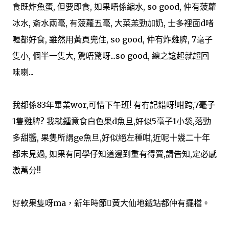
食既炸魚蛋, 但要即食, 如果唔係縮水, so good, 仲有菠蘿
冰水, 斎水兩毫, 有菠蘿五毫, 大菜羔勁加奶, 士多裡面d啫
喱都好食, 雖然用黃頁兜住, so good, 仲有炸雞脾, 7毫子
隻小, 個半一隻大, 驚唔驚呀...so good, 總之諗起就超回
味喇...
我都係83年畢業wor,可惜下午班! 有冇記錯呀!咁跨,7毫子
1隻雞脾? 我就鍾意食白色果d魚旦,好似5毫子1小袋,落勁
多甜醬, 果隻所謂ge魚旦,好似絕左種咁,近呢十幾二十年
都未見過, 如果有同學仔知道邊到重有得賣,請告知,定必感
激萭分!!
好軟果隻呀ma，新年時節黃大仙地鐵站都仲有擺檔。