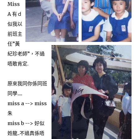
Miss
A 有ｄ
似我以
前班主
任”黃
紀珍老師”，不過
唔敢肯定.
原來我同你係同班
同學.....
miss a --> miss
朱
miss b --> 好似
姓龍..不過真係唔