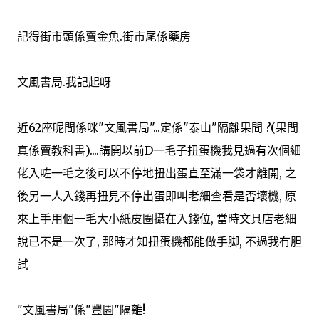
記得街市頭係賣金魚.街市尾係藥房
文風書局.我記起呀
近62座呢間係咪"文風書局"...定係"泰山"隔離果間 ?(果間
真係賣教科書)....講開以前D一毛子扭蛋機我見過有次個細
佬入咗一毛之後可以不停地扭出蛋直至滿一袋才離開, 之
後另一人入錢再扭見不停出蛋即叫老細查看是否壞機, 原
來上手用個一毛大小紙皮圈攝在入錢位, 當時文具店老細
說已不是一次了, 那時才知扭蛋機都能做手脚, 不過我冇胆
試
"文風書局"係"豐園"隔離!