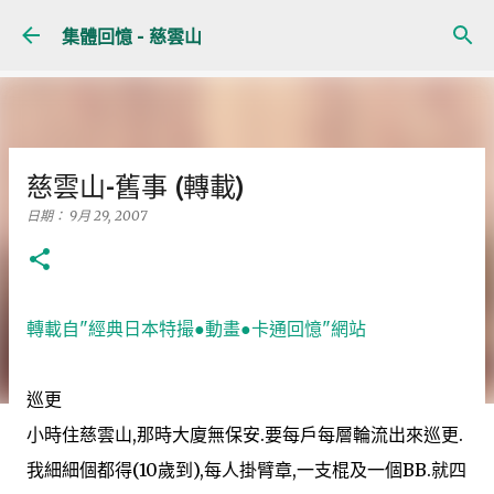
跳至主要內容
集體回憶 - 慈雲山
慈雲山-舊事 (轉載)
日期：
9月 29, 2007
轉載自"經典日本特撮●動畫●卡通回憶"網站
巡更
小時住慈雲山,那時大廈無保安.要每戶每層輪流出來巡更.
我細細個都得(10歲到),每人掛臂章,一支棍及一個BB.就四