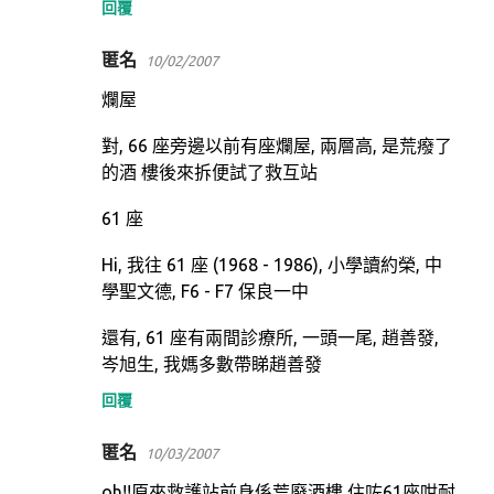
回覆
匿名
10/02/2007
爛屋
對, 66 座旁邊以前有座爛屋, 兩層高, 是荒癈了
的酒 樓後來拆便試了救互站
61 座
Hi, 我往 61 座 (1968 - 1986), 小學讀約榮, 中
學聖文德, F6 - F7 保良一中
還有, 61 座有兩間診療所, 一頭一尾, 趙善發,
岑旭生, 我媽多數帶睇趙善發
回覆
匿名
10/03/2007
oh!!原來救護站前身係荒廢酒樓,住咗61座咁耐