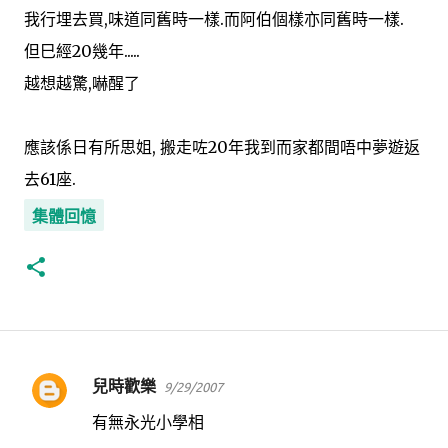
我行埋去買,味道同舊時一樣.而阿伯個樣亦同舊時一樣.
但巳經20幾年.....
越想越驚,嚇醒了
應該係日有所思姐, 搬走咗20年我到而家都間唔中夢遊返
去61座.
集體回憶
兒時歡樂
9/29/2007
留
言
有無永光小學相