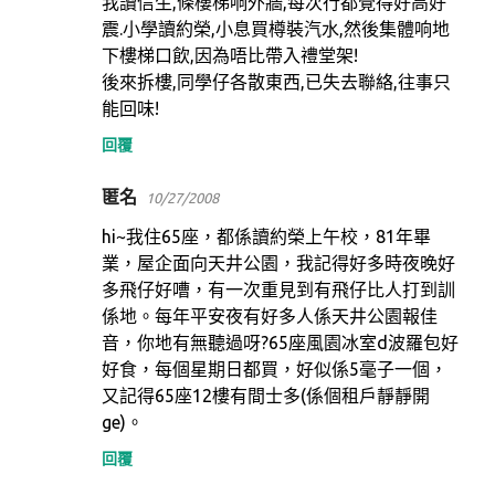
我讀信生,條樓梯响外牆,每次行都覺得好高好
震.小學讀約榮,小息買樽裝汽水,然後集體响地
下樓梯口飲,因為唔比帶入禮堂架!
後來拆樓,同學仔各散東西,已失去聯絡,往事只
能回味!
回覆
匿名
10/27/2008
hi~我住65座，都係讀約榮上午校，81年畢
業，屋企面向天井公園，我記得好多時夜晚好
多飛仔好嘈，有一次重見到有飛仔比人打到訓
係地。每年平安夜有好多人係天井公園報佳
音，你地有無聽過呀?65座風園冰室d波羅包好
好食，每個星期日都買，好似係5毫子一個，
又記得65座12樓有間士多(係個租戶靜靜開
ge)。
回覆