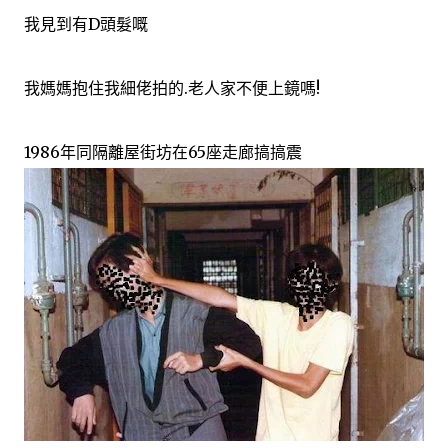
我見到有D頭髮嘅
我媽媽抱住我細佬拍的.老人家不便上鏡嗎!
1986年同隔離屋街坊在65座走廊搞搞震