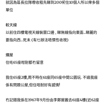
就因為區長拉隊嚟收租先睇到200呎住10個人所以俾多個
單位
較天線
以前住四樓電視天線裝窗口邊 , 睇無線指向東面...睇麗的
要指向西...死未 (有乜辦法唔慣性收視)
爛屋
住咗65座咁耐都冇留意
我住65座2樓,周不時在61座同65座中間公園玩. 不過我座
係有問題公屋,但住咁耐好有感情!
冇記錯我係在1967年9月份由李鄭屋搬去61座4樓(近62座