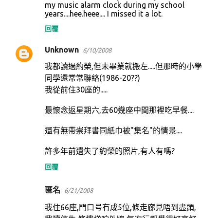
my music alarm clock during my school
years....hee.heee.... I missed it a lot.
回覆
Unknown
6/10/2008
我都讀過約榮,但未畢業就搬左.....但那時的小學
同學還常常聯絡(1986-20??)
我從前住30座的.....
最懷念返星期六,去60幾座中間那裡吃早餐....
還有無帶崇拜書同紙巾被"集名"的情景....
許多年前遺失了約榮的照片,有人有嗎?
回覆
匿名
6/21/2008
我住66座,門口号有成5位,條走廊見唔到盡頭,