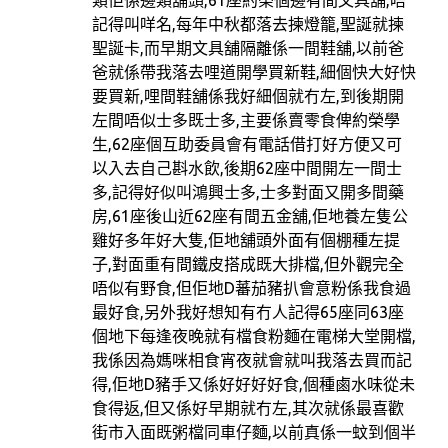
類佢係邊類舖頭,61座約榮個邊有間文具舖,唔
記得叫咩名,每年中秋都落去揀燈籠,聖誕就揀
聖誕卡,而早期文具舖隔離係一間鞋舖,以前爸
爸就係帶我落去哩道開學買新鞋,細個快大好快
要買新,哩間鞋舖係我好細個就冇左,到後期開
左間唔似士多既士多,主要係賣零食俾約榮學
生,62座個互助委員會有電話借打好方便又可
以入去自己斟水飲,後期62座中間開左一間士
多,記得好似叫鴻興士多,士多對面又開多間藥
房,61座後山近62座有間五金舖,佢地養左隻公
雞好多年好大隻,佢地舖頭外面有個棚種左提
子,對面重有間鐵皮搭成既大排檔,但外觀完全
唔似有野食,但佢地D蕃茄豬扒會意粉係我食過
最好食,另外我好想知有冇人記得65座同63座
個地下每逢夜晚就有檔食粉麵在電梯大堂開檔,
我係因為媽咪相食宵夜就會就叫我落去買而記
得,佢地D豬手又係好好好好食,個種鹵水味從未
食得返,但又係好早期就冇左,其次就係最喜歡
街市入面既粥檔同車仔麵,以前真係一蚊到個半