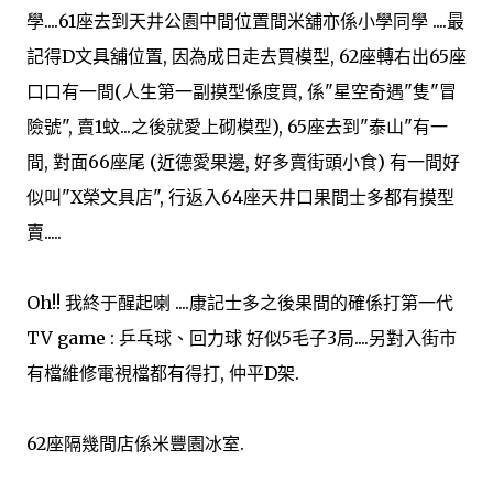
學....61座去到天井公園中間位置間米舖亦係小學同學 ....最
記得D文具舖位置, 因為成日走去買模型, 62座轉右出65座
口口有一間(人生第一副摸型係度買, 係"星空奇遇"隻"冒
險號", 賣1蚊...之後就愛上砌模型), 65座去到"泰山"有一
間, 對面66座尾 (近德愛果邊, 好多賣街頭小食) 有一間好
似叫"X榮文具店", 行返入64座天井口果間士多都有摸型
賣.....
Oh!! 我終于醒起喇 ....康記士多之後果間的確係打第一代
TV game : 乒乓球、回力球 好似5毛子3局....另對入街市
有檔維修電視檔都有得打, 仲平D架.
62座隔幾間店係米豐園冰室.