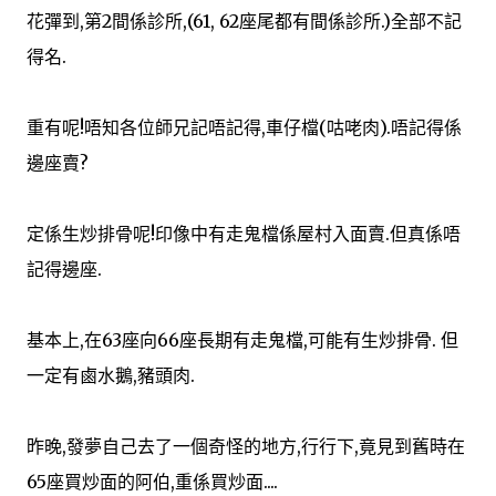
花彈到,第2間係診所,(61, 62座尾都有間係診所.)全部不記
得名.
重有呢!唔知各位師兄記唔記得,車仔檔(咕咾肉).唔記得係
邊座賣?
定係生炒排骨呢!印像中有走鬼檔係屋村入面賣.但真係唔
記得邊座.
基本上,在63座向66座長期有走鬼檔,可能有生炒排骨. 但
一定有鹵水鵝,豬頭肉.
昨晚,發夢自己去了一個奇怪的地方,行行下,竟見到舊時在
65座買炒面的阿伯,重係買炒面....