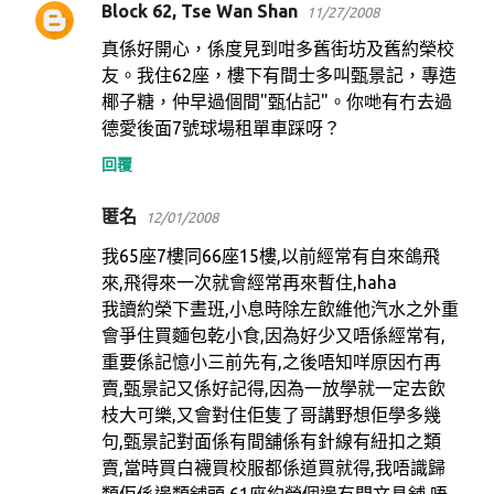
Block 62, Tse Wan Shan
11/27/2008
真係好開心，係度見到咁多舊街坊及舊約榮校
友。我住62座，樓下有間士多叫甄景記，專造
椰子糖，仲早過個間"甄佔記"。你哋有冇去過
德愛後面7號球場租單車踩呀？
回覆
匿名
12/01/2008
我65座7樓同66座15樓,以前經常有自來鴿飛
來,飛得來一次就會經常再來暫住,haha
我讀約榮下晝班,小息時除左飲維他汽水之外重
會爭住買麵包乾小食,因為好少又唔係經常有,
重要係記憶小三前先有,之後唔知咩原因冇再
賣,甄景記又係好記得,因為一放學就一定去飲
枝大可樂,又會對住佢隻了哥講野想佢學多幾
句,甄景記對面係有間舖係有針線有紐扣之類
賣,當時買白襪買校服都係道買就得,我唔識歸