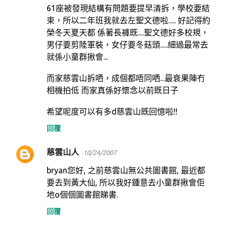
61座被發現結構有問題要提早清拆，學校要結
束，所以二年班我就去左聖文德啦..... 好記得約
榮冬天夏天都 係著長褲既....聖文德好多校規，
男仔要剪陸軍裝，女仔要冬菇頭.....細過最常去
就係小童群揪會...
而家慈雲山拆哂，成個都唔同哂...最衰果陣冇
相機拍低 而家真係好懷念以前既日子
希望呢度可以有多d慈雲山既回憶啦!!
回覆
慈雲山人
10/24/2007
bryan您好, 之前慈雲山無公共圖書館, 最近都
要去到黃大仙, 所以我好鍾意去小童群揪會佢
地o個個圖書館睇書.
回覆