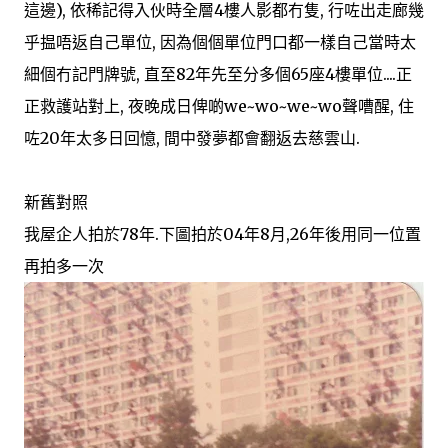
這邊), 依稀記得入伙時全層4樓人影都冇隻, 行咗出走廊幾
乎揾唔返自己單位, 因為個個單位門口都一樣自己當時太
細個冇記門牌號, 直至82年先至分多個65座4樓單位....正
正救護站對上, 夜晚成日俾啲we~wo~we~wo聲嘈醒, 住
咗20年太多日回憶, 間中發夢都會翻返去慈雲山.
新舊對照
我屋企人拍於78年.下圖拍於04年8月,26年後用同一位置
再拍多一次