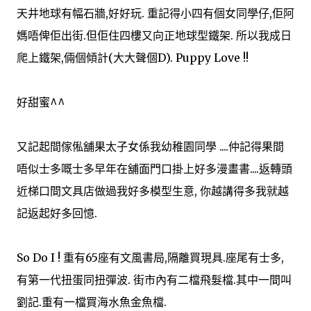
天井地球有幅石牆,好好玩. 重記得小四有個女同學仔,佢阿
媽唔俾佢出街.但佢住四樓又向正地球型鐵架. 所以我成日
爬上鐵架,倆個傾計(大大聲個D). Puppy Love !!
好甜蜜^^
又記起間傢俬舖果太子女係我幼稚園同學 ....仲記得果間
唔似士多嘅士多早年在舖面門口掛上好多漫畫書....返轉頭
近梯口間文具店做過我好多模型生意, 你越講得多我就越
記返起好多回憶.
So Do I ! 重有65座有文風書局,隔離買現具.座尾有士多,
有第一代扭蛋同扭彈波. 街市內有二檔飛髮檔.其中一間叫
劉記.重有一檔買海水魚金魚檔.