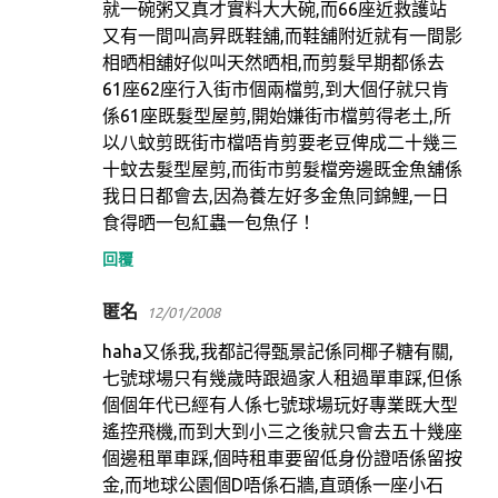
就一碗粥又真才實料大大碗,而66座近救護站
又有一間叫高昇既鞋舖,而鞋舖附近就有一間影
相晒相舖好似叫天然晒相,而剪髮早期都係去
61座62座行入街市個兩檔剪,到大個仔就只肯
係61座既髮型屋剪,開始嫌街市檔剪得老土,所
以八蚊剪既街市檔唔肯剪要老豆俾成二十幾三
十蚊去髮型屋剪,而街市剪髮檔旁邊既金魚舖係
我日日都會去,因為養左好多金魚同錦鯉,一日
食得晒一包紅蟲一包魚仔！
回覆
匿名
12/01/2008
haha又係我,我都記得甄景記係同椰子糖有關,
七號球場只有幾歲時跟過家人租過單車踩,但係
個個年代已經有人係七號球場玩好專業既大型
遙控飛機,而到大到小三之後就只會去五十幾座
個邊租單車踩,個時租車要留低身份證唔係留按
金,而地球公園個D唔係石牆,直頭係一座小石