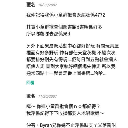
匿名
10/25/2007
我仲記得我係小童群揪會既編號係4772
其實小童群揪會個圖書館d書唔係好多
所以睇黎睇去都係果d
另外下面果層既活動中心都好好玩 有間玩具屋
裡面有好多野玩 仲有部任天堂灰機 不過次次
都要排好耐先有得玩.....佢每日到五點就會攔人
唔俾人走 直到大家執好哂個場先俾走 所以我
通常四點十一就會走番上圖書館....哈哈....
回覆
匿名
11/20/2007
嘩～ 你連小童群揪會個ｎｏ都記得？
我淨係記得下下收擋都要人地唱歌姐～
仲有，Byran兄你媽不止淨係趺支ㄚ义落街咁