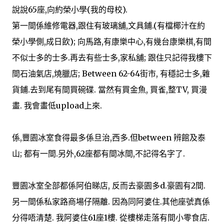
說說65座,向約榮小學(我的母校).
第一間係維修電器,跟住有玻璃舖,文具鋪.(有檔椰汁在約
榮小學側,成日飲); 向馬路,有康樂中心,有幾台康樂棋,有間
不似士多的士多.再去有些士多,家私舖; 跟住只記得我樓下
間石油氣店,燒臘店; Between 62-64街市, 有穩記士多,雜
貨鋪.去到尾有間買碗碟. 當然有買金魚, 買雀,整TV, 買漫
畫. 我會畫低upload上來.
係,豐園冰室食得最多係旦治,西多.但between 辨館及泰
山; 都有一間.另外,62座都有間冰間,不記得名字了.
豐園冰室全部都係阿伯睇店, 反而去豪園多d.豪園有2間.
另一間係私家路商場仔隔離. 因為同阿婆住.其他座號真係
分得唔清楚. 我阿婆住61座1樓. 從樓梯走落有間小零食店.