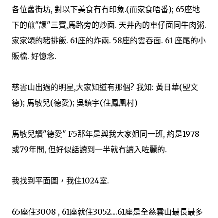
各位舊街坊, 對以下美食有冇印象.(而家食唔番); 65座地
下的煎"讓"三寶,馬路旁的炒面. 天井內的車仔面同牛肉粥.
家家頌的豬排飯. 61座的炸兩. 58座的雲吞面. 61 座尾的小
販檔. 好憶念.
慈雲山出過的明星,大家知道有那個? 我知: 黃日華(堲文
德); 馬敏兒(德愛); 吳鎮宇(住鳳凰村)
馬敏兒讀"德愛" F5那年是與我大家姐同一班, 約是1978
或79年間, 但好似話讀到一半就冇讀入咗麗的.
我找到平面圖，我住1024室.
65座住3008 , 61座就住3052....61座是全慈雲山最長最多