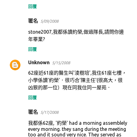
回覆
匿名
5/09/2008
stone2007,我都係讀約榮,做過隊長,請問你邊
年畢業?
回覆
Unknown
5/15/2008
62座近61座的醫生叫'淩樹培',我住61座七樓，
小學係讀'約榮'．很巧合'陳主任'(很高大，很
凶狠的那一位）現在同我住同一屋苑．
回覆
匿名
5/17/2008
我都係62座, '約榮' had a morning assemblely
every morning. they sang during the meeting
too and it sound very nice. They served as