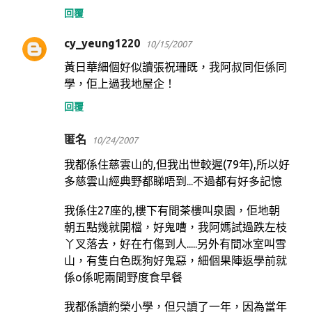
回覆
cy_yeung1220
10/15/2007
黃日華細個好似讀張祝珊既，我阿叔同佢係同
學，佢上過我地屋企！
回覆
匿名
10/24/2007
我都係住慈雲山的,但我出世較遲(79年),所以好
多慈雲山經典野都睇唔到...不過都有好多記憶
我係住27座的,樓下有間茶樓叫泉園，佢地朝
朝五點幾就開檔，好鬼嘈，我阿媽試過跌左枝
丫叉落去，好在冇傷到人.....另外有間冰室叫雪
山，有隻白色既狗好鬼惡，細個果陣返學前就
係o係呢兩間野度食早餐
我都係讀約榮小學，但只讀了一年，因為當年