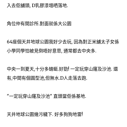
入去佢舖頭, D乳膠漆塌哂落地.
角位仲有間診所.對面就係大公園
64座個天井地球公園我好少去玩, 因為對正米舖太子女係
小學同學怕被見倒唔好意思, 通常都去中央多.
中央一到夏天,十分多蜻蜓.好勁! 一定玩穿山窿及沙池. 還
有,中間有個圓型池,但無水.D人走落去跑.
"一定玩穿山窿及沙池" 直頭當佢係基地.
天井地球公園幾污穢下. 好多狗狗地雷!