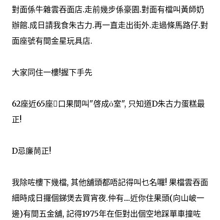
對面係牛雜雲吞面店.走前幾步係豪園.對面有檔叫黃師奶
辦館.成日請我食朱古力.再一直走出街外.走過條馬路仔.對
面座號有間金星玩具店.
大家同住一樓!握下手先
62座近65座口果間叫"啓成室", 只知道D朱古力蛋糕最
正!
D忌廉茼正!
我除咗樓下幾檔, 其他舖頭都唔記得叫乜名囉! 果檔雲吞面
細時成日攞個銻煲去買宵夜.仲有....近你住果頭(向山岥一
邊)有間五金舖, 記得1975年在佢對出個空地踩單車撞咗