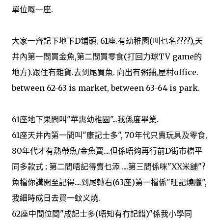
單位嘅一座.
大家一齊記下地下D鋪頭. 61座.有幼稚園(叫乜名????),天
井內第一間買金魚,第二間買零食(打回力球TV game的
地方).跟住有雜貨.去到尾買魚. 向出有粥鋪,屋村office.
between 62-63 is market, between 63-64 is park.
61座地下果間叫"華惠幼稚園"...我係度畢業.
61座天井內第一間叫"康記士多", 70年代只賣玩具及零食,
80年代才有熱帶魚/金魚賣....但係唔夠再行前D街市檔平
同多款式 ; 第二間唔記得賣乜添 ....第三間係咪"XX米舖"?
魚檔你講開至記得....到尾轉右(63座)第一檔係"旺記燒臘",
我細時成日去買一蚊义燒.
62座中間位間"成記士多(唔知有冇記錯)"係我小學同