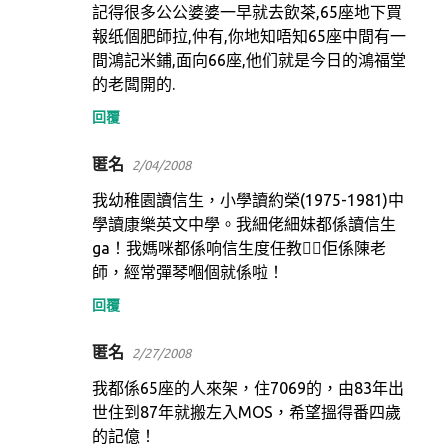
記得很多公公婆婆一早就去飲茶,65座地下買
報纸個肥師拉,仲有,你地知唔知65座中間有一
間鴻記米鋪,面向66座,他们就是今日的鴻福堂
的老闆開的.
回覆
匿名
2/04/2008
我幼稚園讀信生，小學讀約榮(1975-1981)中
學讀康樂英文中學。我細佬細妹都係讀信生
ga！我媽咪都係响信生度任教！佢係陳老
師，經常彈琴嗰個就係啦！
回覆
匿名
2/27/2008
我都係65座的人來架，住7069的，由83年出
世住到87年就搬左入MOS，希望搵得番四歲
的記億！