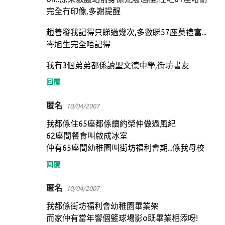
完全冇印像,多謝提醒
趙善發我記得只睇過幾次,多數睇57座莫禮富...
岑旭生完全唔記得
我有3個弟弟都係讀聖文德中學,街坊書友
回覆
匿名
10/04/2007
我都係住65座都係讀約榮仲做過風紀
62座間餐食叫啟成冰室
仲有65座間幼稚園叫街坊福利會期...係我母校
回覆
匿名
10/04/2007
我都係街坊福利會幼稚園畢業架
而家仲有當年響個籃球場影o既畢業相添呀!