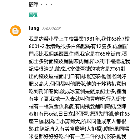
簡單．．．
回覆
lung
2/02/2008
我是约榮小學上午校畢業1981年,我住65座7樓
6001-2,我養咗很多白鴿起码有12隻多,成個窗
門都比我個鴿籠罩住晒,我家是在65座街市,穩
記士多對面鐵皮鋪開凍肉鋪,所以街市裡還境我
記得很清楚,啟成冰室做疍撻的地方是左61對
出的鐵皮屋裡面,門口有間地茂茶檔,個老闆好
肥又高大,個個都叫他肥佬,他的干炒豬扒意粉
吃到街知巷聞,啟成冰室侧是甄景記士多,裡面
有隻了哥,我地一入去就叫你買咩呀.行入街市
裡有一檔買金魚,隔離有間飛髮鋪叫陳記,亞陳
叔好有形o架,日日立起個疍墶頭先開鋪,他住65
座三樓,因為自小剪到大,所以同他成家人都很
熟.由陳記直入有美食廣場(大排檔),啲粉果同糯
米卷都好好好吃,仲有一盅二件的小形茶樓,我