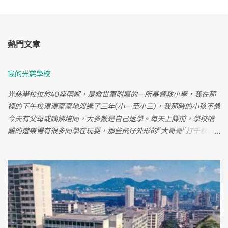
熱門文章
我的光慈學校
光慈學校位於40座隔鄰，是救世軍附屬的一所基督教小學，我在那
裡的下午校渾渾噩噩地渡過了三年(小一至小三)，我那時的小孩不像
今天有父母或姨姨培同，大多數是自己返學。每天上課前，學校隔
離的遊樂場有很多同學在玩耍，那些飛仔外形的"大哥哥"打千秋都
是企在凳上好"勁"地飛上半空像要跌出千秋，旁觀的我也覺刺激。
每逢星期六都需要早上上課，我會早些返學與同學在學校附近嬉
戲，那時慈雲山有很多流浪狗，我們有時會用棍叉狗屎來玩，或玩
下老鼠籠，雖然無聊但很好開心。 逢星期六的早會都有一個著軍服
的男人用國語來講耶穌，而且一講便個幾鐘，對年紀少的我只覺既
悶又辛苦。 細個時不知讀書為何物只顧嬉戲，默書都在低分中徘
徊，不知是否這樣養成今天很善忘。 小息時常玩推同學入女廁或玩