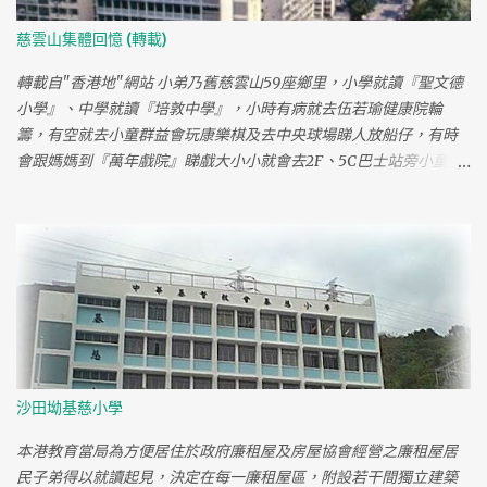
閹人，有時會跟同學夾錢買"孖條"食，那時亦很流行食散裝很大塊
圓形的蝦片，到三年班時試過跟同學玩兵捉賊不知如何頭撞柱流
慈雲山集體回憶 (轉載)
血，媽媽為此事來學校見校長，不久又玩打架令手較裂了，還因此
去了幾次鳳凰新村的梁祥睇跌打，或許媽媽覺得這間小學校風不
轉載自"香港地"網站 小弟乃舊慈雲山59座鄉里，小學就讀『聖文德
好，小四便轉校到47座的聖鮑思高讀書，結束了光慈的生活。 光慈
小學』、中學就讀『培敦中學』，小時有病就去伍若瑜健康院輪
學校是在慈雲山重建前已停辦，今天我已完全忘記光慈裡同學和老
籌，有空就去小童群益會玩康樂棋及去中央球場睇人放船仔，有時
師的名字，在網上亦未能找到一點兒有關光慈的資料，彷彿光慈學
會跟媽媽到『萬年戲院』睇戲大小小就會去2F、5C巴士站旁小童機
校已完全消失於歷史中。
場打機，晚上可以在中央公園睇未出道『黃日華』踢球......你是慈雲
山人嗎 小學就讀『聖文德小學』 咁有冇去過寶 X 飲茶呀？我讀 1.2.3
座既中心幼稚園架~~~~~呵呵！ 123座，是近毓華街的座，或是沙
田坳道的123座？我在鳳凰新村的『聖西門幼稚園』讀書 當然係向旺
角坐小巴過左香島中學，就叫 " 斜路 " 有落~~~~~ 個 1.2.3.座啦~~~
你知唔知你的123座在未拆之前變成了飛虎隊訓練教場 哈！唔知呀！
未拆之前十年左右我都搬左~~ 不過早排我都有上去慈雲山中心，鳳
德飲茶~~~~~~~~~ 四十八座,住左廾幾年,而家ｏ的路都改埋! 駕車返
去都唔同晒. 四十八座是不是近觀音山腳那邊 搬去樂富，你都算好早
沙田坳基慈小學
搬走個堆 住過鳳凰村有無計傾呀??? 歡迎，我細個成日去鳳凰村架
小時我好百厭,經常扭親手腳...然後就經常幫襯"梁華跌打"你有無幫襯
本港教育當局為方便居住於政府廉租屋及房屋協會經營之廉租屋居
過?知吾知重現壯? 我有幫襯過，但之後發現隔離香國成醫館仲正，
民子弟得以就讀起見，決定在每一廉租屋區，附設若干間獨立建築