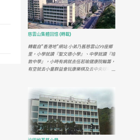
課，我會早些返學與同學在學校附近嬉戲，那
時慈雲山有很多流浪狗，我們有時會用棍叉狗
屎來玩，或玩下老鼠籠，雖然無聊但很好開
心。 逢星期六的早會都有一個著軍服的男人
用國語來講耶穌，而且一講便個幾鐘，對年紀
慈雲山集體回憶 (轉載)
少的我只覺既悶又辛苦。 細個時不知讀書為
何物只顧嬉戲，默書都在低分中徘徊，不知是
轉載自"香港地"網站 小弟乃舊慈雲山59座鄉
否這樣養成今天很善忘。 小息時常玩推同學
里，小學就讀『聖文德小學』、中學就讀『培
入女廁或玩閹人，有時會跟同學夾錢買"孖
敦中學』，小時有病就去伍若瑜健康院輪籌，
條"食，那時亦很流行食散裝很大塊圓形的蝦
有空就去小童群益會玩康樂棋及去中央球場睇
片，到三年班時試過跟同學玩兵捉賊不知如何
人放船仔，有時會跟媽媽到『萬年戲院』睇戲
頭撞柱流血，媽媽為此事來學校見校長，不久
大小小就會去2F、5C巴士站旁小童機場打
又玩打架令手較裂了，還因此去了幾次鳳凰新
機，晚上可以在中央公園睇未出道『黃日華』
村的梁祥睇跌打，或許媽媽覺得這間小學校風
踢球......你是慈雲山人嗎 小學就讀『聖文德小
不好，小四便轉校到47座的聖鮑思高讀書，
學』 咁有冇去過寶 X 飲茶呀？我讀 1.2.3 座既
結束了光慈的生活。 光慈學校是在慈雲山重
中心幼稚園架~~~~~呵呵！ 123座，是近毓華
建前已停辦，今天我已完全忘記光慈裡同學和
街的座，或是沙田坳道的123座？我在鳳凰新
老師的名字，在網上亦未能找到一點兒有關光
村的『聖西門幼稚園』讀書 當然係向旺角坐
慈的資料，彷彿光慈學校已完全消失於歷史
小巴過左香島中學，就叫 " 斜路 " 有落