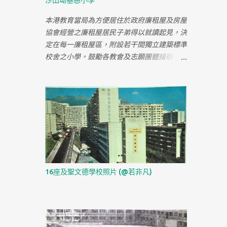
沙田坳基慈小學
中。
~~~~~ 個 1.2.3.座啦~~~ 你知唔知你的123座
在未拆之前變成了飛虎隊訓練教場 哈！唔知
本港教育當局為方便居住於政府廉租屋及房屋
呀！未拆之前十年左右我都搬左~~ 不過早排
協會經營之廉租屋居民子弟得以就讀起見，決
我都有上去慈雲山中心，鳳德飲茶
定在每一廉租屋區，附設若干間獨立建築標準
~~~~~~~~~ 四十八座,住左廾幾年,而家ｏ的
校舍之小學，鼓勵各教會及志願團體接辦。一
路都改埋! 駕車返去都唔同晒. 四十八座是不是
九六六年六月間，教育司署通知區會接受此類
近觀音山腳那邊 搬去樂富，你都算好早搬走
標準校舍兩間，興辦政府津貼小學。一間位於
個堆 住過鳳凰村有無計傾呀??? 歡迎，我細個
慈雲山沙田拗廉租屋區，區會定名為基慈小
成日去鳳凰村架 小時我好百厭,經常扭親手
學，一間位於荃灣葵涌石蔭村廉租屋區，定名
腳...然後就經常幫襯"梁華跌打"你有無幫襯
為基蔭小學。該兩間校舍，每間有課室廿四
過?知吾知重現壯? 我有幫襯過，但之後發現
個，特別室三個，地下為禮堂，各可收容學童
隔離香國成醫館仲正，還記得有次去那兒睇跌
二千一百六十人。 一九六八年八月，本會接
打，係對面酒樓斜坡上見到一隻成隻貓咁大老
收基慈校舍後，即行裝修，購置校具，並一面
鼠，成間醫館人都走出去睇我住0左慈雲山30
佈告招生，先開上午校，招二十班，十月一日
16座及聖文德學校照片 (@若非凡)
幾年, 住過2 座, 未走前都搬過去慈民村(以前
開課，十一月卅日舉行開幕典禮，請助理教育
66座果到). 細個讀四小, 中學讀保一. 我踼波反
司博德先生主持揭幕。 註: 基慈小學是現存慈
而去7號仔, 打機就去7-11 對面個間. 我就唔記
雲山沒有被拆卸的屋村小學。
得巴士站旁有小童場. 我小時得閒就去東區及
南區借書, 有一年仲有玩具借, 不過過左一陣就