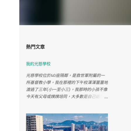
熱門文章
我的光慈學校
光慈學校位於40座隔鄰，是救世軍附屬的一
所基督教小學，我在那裡的下午校渾渾噩噩地
渡過了三年(小一至小三)，我那時的小孩不像
今天有父母或姨姨培同，大多數是自己返學。
每天上課前，學校隔離的遊樂場有很多同學在
玩耍，那些飛仔外形的"大哥哥"打千秋都是企
在凳上好"勁"地飛上半空像要跌出千秋，旁觀
的我也覺刺激。 每逢星期六都需要早上上