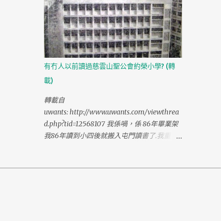
無左. 前一陣子去過123座果到, 唔同晒啦, 要
locate 以前 D building 都有 D 難度. 反而是萬
年果堆私家樓就無點變, 當然萬年及寶爵就無
左啦. 中學剛開始去打機, 去得最多的機竇就係
鳳凰村間瑞利, 書局就去聖B對面間書局, 不過
有冇人以前讀過慈雲山聖公會約榮小學? (轉
一時記唔起個名. BTW, 講起書局, 好似萬年後
載)
面果間導航者仲係度喎, 係咪? 想想0下導航者
都有成廿幾年啦． 我當年曾住鳳凰村時與吳
轉載自
鎮宇為街坊，時見佢喜穿一身米白乾濕褸，
uwants: http://www.uwants.com/viewthrea
飄逸有型，甚有明星風範，但當時他還...
d.php?tid=12568107 我係喎，係 86年畢業架
我86年讀到小四後就搬入屯門讀書了.我重有
手冊係手 我都係86年畢業架！D書同手冊家
吓重在，之後去佐地記讀中一 我係讀6C班
的，班主任姓潘，關生係最惡死，以前都比佢
打唔少，大個之後諗返起佢應該係基 我都係
讀6C班架，你邊年畢業架？ 我讀到小三時要
拆校，都唔記得係邊年囉 小五班主任都係潘
年旺先生,小五時全班都好fd好熟,所以畢業後