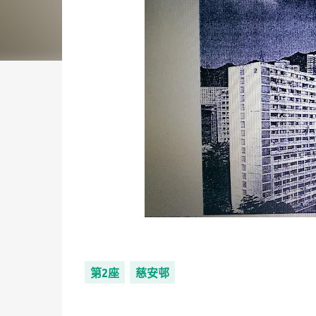
第2座
慈安邨