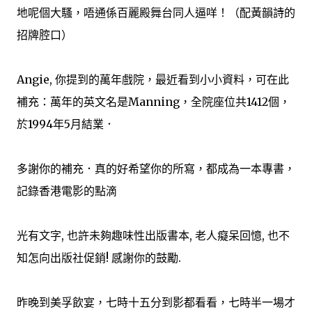
地呢個大騷，唔通係百麗殿舞台同人逼咩！（配黃韻詩的
招牌腔口）
Angie, 你提到的萬年戲院，最近看到小小資料，可在此
補充：萬年的英文名是Manning，全院座位共1412個，
於1994年5月結業．
多謝你的補充．真的好希望你的所寫，都成為一本專書，
記錄香港電影的點滴
光有文字, 也許未夠趣味性出版書本, 老人癡呆回憶, 也不
知怎向出版社促銷! 感謝你的鼓勵.
昨晚到美孚飲宴，七時十五分到影都看看，七時半一場才