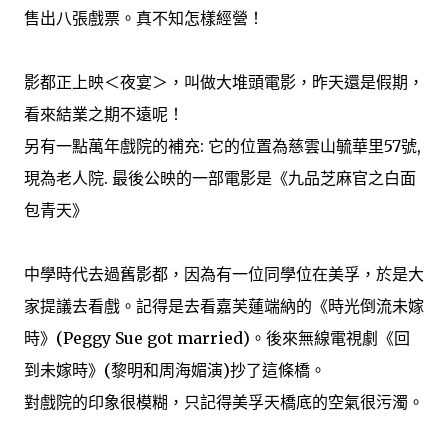
售出八張戲票。真不知怎樣經營！
影都正上映＜夜宴＞，叫做大堆頭電影，昨天還是假期，
看來結業之期不遠呢！
另有一點萬年戲院的補充: 它的位置為慈雲山毓華里57號,
現為老人院. 最後公映的一部電影是《九品芝麻官之白面
包青天》
中學時代去過舊影都，因為有一位同學位在美孚，於是大
家提議去看戲。記得是去看嘉芙蓮端納的《時光倒流未嫁
時》(Peggy Sue got married)。後來無線電視劇《回
到未嫁時》(黎明和周海媚演)抄了這條橋。
對戲院的印象很模糊，只記得美孚天橋底的空氣很污濁。