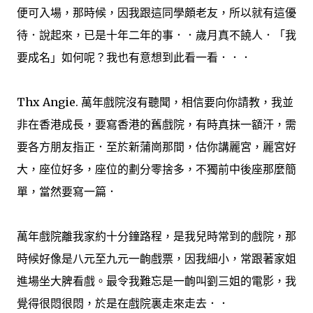
便可入場，那時候，因我跟這同學頗老友，所以就有這優
待．說起來，已是十年二年的事．．歲月真不饒人．「我
要成名」如何呢？我也有意想到此看一看．．．
Thx Angie. 萬年戲院沒有聽聞，相信要向你請教，我並
非在香港成長，要寫香港的舊戲院，有時真抹一額汗，需
要各方朋友指正．至於新蒲崗那間，估你講麗宮，麗宮好
大，座位好多，座位的劃分零捨多，不獨前中後座那麼簡
單，當然要寫一篇．
萬年戲院離我家約十分鐘路程，是我兒時常到的戲院，那
時候好像是八元至九元一齣戲票，因我細小，常跟著家姐
進場坐大脾看戲。最令我難忘是一齣叫劉三姐的電影，我
覺得很悶很悶，於是在戲院裏走來走去．．