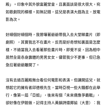
殿」。印象中其外貌富麗堂皇，且裏面該是很大很大，宛
如歌劇院的模樣。如無記錯，這兒是表演大戲為主，放電
影為次。
好細個好細個時，我曾嚷著爺爺帶我入去大堂睇畫片（即
劇照），其實我志不在畫片，反而是好奇想知裏面是怎麼
樣，不過當我入去看著那些畫片時，即覺不妥，因為相中
居然全是赤身露體的男男女女，儘管我少不更事，但已急
急拉著爺爺離開了。
沒有去過百麗殿舞台看任何電影和表演，但講開這兒，就
想起它的擁有者邱德根先生，當時亞視一些大騷都在此舉
行，像第一屆「亞姐」，後來有個「未來偶像爭霸戰」，
卻好像在伊館做，記得主持人黃韻詩還揶揄（大意）：我