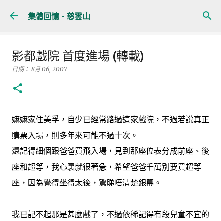
跳至主要內容
集體回憶 - 慈雲山
影都戲院 首度進場 (轉載)
日期：
8月 06, 2007
嫲嫲家住美孚，自少已經常路過這家戲院，不過若說真正
購票入場，則多年來可能不過十次。
還記得細個跟爸爸買飛入場，見到那座位表分成前座、後
座和超等，我心裏就很著急，希望爸爸千萬別要買超等
座，因為覺得坐得太後，驚睇唔清楚銀幕。
我已記不起那是甚麼戲了，不過依稀記得有段兒童不宜的