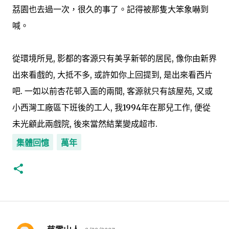
茘園也去過一次，很久的事了。記得被那隻大笨象嚇到
喊。
從環境所見, 影都的客源只有美孚新邨的居民, 像你由新界
出來看戲的, 大抵不多, 或許如你上回提到, 是出來看西片
吧. 一如以前杏花邨入面的兩間, 客源就只有該屋苑, 又或
小西灣工廠區下班後的工人, 我1994年在那兒工作, 便從
未光顧此兩戲院, 後來當然結業變成超市.
集體回憶
萬年