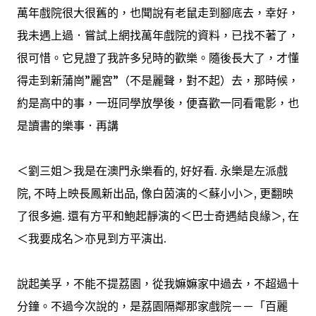
萬年戲院很大很舊的，也聞說有老鼠走到腳底去，幸好，
我未遇上過．嘗試上網找萬年戲院的資料，已找不著了，
很可惜。它見證了我許多兒時的歡樂。隨後長大了，才懂
得走到新蒲崗”麗宮”（不是麗聲，對不起）去，那時候，
約是高中的事，一班同學放學後，便喜歡一同看電影，也
是讀書的樂事．再講
＜劉三姐＞我是在澳門永樂看的, 好好看. 永樂是左派戲
院, 不時上映長鳳新出品, 像白茵演的＜蘇小小＞, 更翻映
了很多遍. 還有方平和鮑起靜演的＜巴士奇遇結良緣＞, 在
＜我要成名＞亦見到方平演出.
說起美孚，不能不提荔園，從我嫲嫲家中過去，不超過十
分鐘。不過今次說的，是荔園隔鄰那家戲院－－「百麗