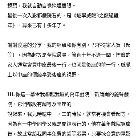
鏡頭，我就自動自覺掩埋雙眼。
最後一次入影都戲院看的，是《逃學威龍3之龍過雞
年》，算來已有十多年了。
謝謝渡邊的分享．我的經驗和你有別，巴不得家人買〔超
等〕，因為超等是全院最貴，簡直十年不逢一閏．慳儉的
家人通常會買中座最後一行，也就是後座的前一行，感覺
上以中座的價錢享受後座的視野．
Hi..你這一幕令我想起我區的萬年戲院，新蒲崗的麗聲戲
院，它們都設有超等及堂座的．
說起來，我兒時唸中一，二的時候，就常有機會看超等，
因為有一中學同學父親是開鐘表行的，他在萬年戲院買廣
告，故此常給我同事免費的超等戲票，只要揀合意的電影