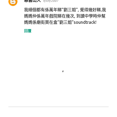
慈雲山人
9/09/2007
留
言
我細個都有係萬年睇"劉三姐", 覺得幾好睇,我
媽媽仲係萬年戲院睇在幾次, 到讀中學時仲幫
媽媽係廟街買在盒"劉三姐"soundtrack!
回覆
發