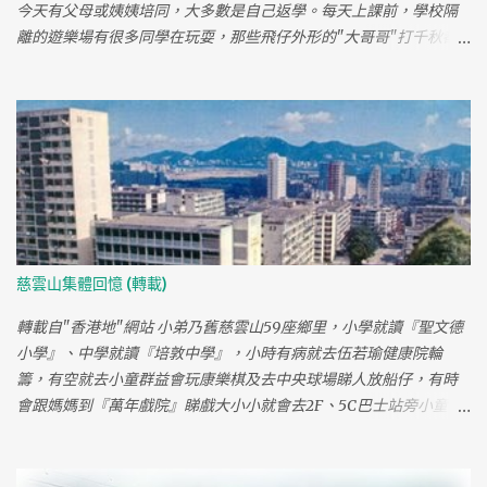
今天有父母或姨姨培同，大多數是自己返學。每天上課前，學校隔
離的遊樂場有很多同學在玩耍，那些飛仔外形的"大哥哥"打千秋都
是企在凳上好"勁"地飛上半空像要跌出千秋，旁觀的我也覺刺激。
每逢星期六都需要早上上課，我會早些返學與同學在學校附近嬉
戲，那時慈雲山有很多流浪狗，我們有時會用棍叉狗屎來玩，或玩
下老鼠籠，雖然無聊但很好開心。 逢星期六的早會都有一個著軍服
的男人用國語來講耶穌，而且一講便個幾鐘，對年紀少的我只覺既
悶又辛苦。 細個時不知讀書為何物只顧嬉戲，默書都在低分中徘
徊，不知是否這樣養成今天很善忘。 小息時常玩推同學入女廁或玩
閹人，有時會跟同學夾錢買"孖條"食，那時亦很流行食散裝很大塊
圓形的蝦片，到三年班時試過跟同學玩兵捉賊不知如何頭撞柱流
慈雲山集體回憶 (轉載)
血，媽媽為此事來學校見校長，不久又玩打架令手較裂了，還因此
去了幾次鳳凰新村的梁祥睇跌打，或許媽媽覺得這間小學校風不
轉載自"香港地"網站 小弟乃舊慈雲山59座鄉里，小學就讀『聖文德
好，小四便轉校到47座的聖鮑思高讀書，結束了光慈的生活。 光慈
小學』、中學就讀『培敦中學』，小時有病就去伍若瑜健康院輪
學校是在慈雲山重建前已停辦，今天我已完全忘記光慈裡同學和老
籌，有空就去小童群益會玩康樂棋及去中央球場睇人放船仔，有時
師的名字，在網上亦未能找到一點兒有關光慈的資料，彷彿光慈學
會跟媽媽到『萬年戲院』睇戲大小小就會去2F、5C巴士站旁小童機
校已完全消失於歷史中。
場打機，晚上可以在中央公園睇未出道『黃日華』踢球......你是慈雲
山人嗎 小學就讀『聖文德小學』 咁有冇去過寶 X 飲茶呀？我讀 1.2.3
座既中心幼稚園架~~~~~呵呵！ 123座，是近毓華街的座，或是沙