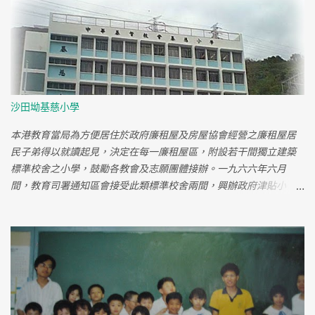
田坳道的123座？我在鳳凰新村的『聖西門幼稚園』讀書 當然係向旺
角坐小巴過左香島中學，就叫 " 斜路 " 有落~~~~~ 個 1.2.3.座啦~~~
你知唔知你的123座在未拆之前變成了飛虎隊訓練教場 哈！唔知呀！
未拆之前十年左右我都搬左~~ 不過早排我都有上去慈雲山中心，鳳
德飲茶~~~~~~~~~ 四十八座,住左廾幾年,而家ｏ的路都改埋! 駕車返
去都唔同晒. 四十八座是不是近觀音山腳那邊 搬去樂富，你都算好早
沙田坳基慈小學
搬走個堆 住過鳳凰村有無計傾呀??? 歡迎，我細個成日去鳳凰村架
小時我好百厭,經常扭親手腳...然後就經常幫襯"梁華跌打"你有無幫襯
本港教育當局為方便居住於政府廉租屋及房屋協會經營之廉租屋居
過?知吾知重現壯? 我有幫襯過，但之後發現隔離香國成醫館仲正，
民子弟得以就讀起見，決定在每一廉租屋區，附設若干間獨立建築
還記得有次去那兒睇跌打，係對面酒樓斜坡上見到一隻成隻貓咁大
標準校舍之小學，鼓勵各教會及志願團體接辦。一九六六年六月
老鼠，成間醫館人都走出去睇我住0左慈雲山30幾年, 住過2 座, 未走
間，教育司署通知區會接受此類標準校舍兩間，興辦政府津貼小
前都搬過去慈民村(以前66座果到). 細個讀四小, 中學讀保一. 我踼波
學。一間位於慈雲山沙田拗廉租屋區，區會定名為基慈小學，一間
反而去7號仔, 打機就去7-11 對面個間. 我就唔記得巴士站旁有小童場.
位於荃灣葵涌石蔭村廉租屋區，定名為基蔭小學。該兩間校舍，每
我小時得閒就去東區及南區借書, 有一年仲有玩具借, 不過過左一陣就
間有課室廿四個，特別室三個，地下為禮堂，各可收容學童二千一
無左. 前一陣子去過123座果到, 唔同晒啦, 要locate 以前 D building 都
百六十人。 一九六八年八月，本會接收基慈校舍後，即行裝修，購
有 D 難度. 反而是萬年果堆私家樓就無點變, 當然萬年及寶爵就無左
置校具，並一面佈告招生，先開上午校，招二十班，十月一日開
啦. 中學剛開始去打機, 去得最多的機竇就係鳳凰村間瑞利, 書局就去
課，十一月卅日舉行開幕典禮，請助理教育司博德先生主持揭幕。
聖B對面間書局, 不過一時記唔起個名. BTW, 講起書局, 好似萬年後面
註: 基慈小學是現存慈雲山沒有被拆卸的屋村小學。